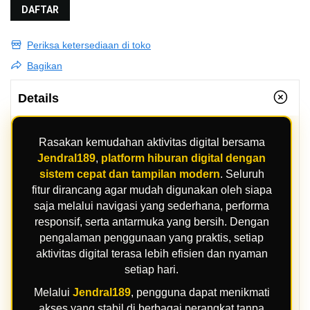
DAFTAR
Periksa ketersediaan di toko
Bagikan
Details
Rasakan kemudahan aktivitas digital bersama
Jendral189
,
platform hiburan digital dengan
sistem cepat dan tampilan modern
. Seluruh
fitur dirancang agar mudah digunakan oleh siapa
saja melalui navigasi yang sederhana, performa
responsif, serta antarmuka yang bersih. Dengan
pengalaman penggunaan yang praktis, setiap
aktivitas digital terasa lebih efisien dan nyaman
setiap hari.
Melalui
Jendral189
, pengguna dapat menikmati
akses yang stabil di berbagai perangkat tanpa