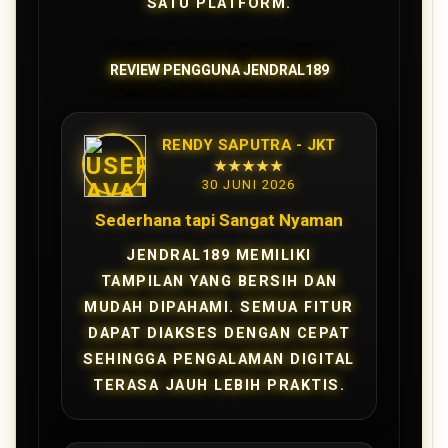
SATU PLATFORM.
REVIEW PENGGUNA JENDRAL189
RENDY SAPUTRA - JKT
★★★★★
30 JUNI 2026
Sederhana tapi Sangat Nyaman
JENDRAL189 MEMILIKI
TAMPILAN YANG BERSIH DAN
MUDAH DIPAHAMI. SEMUA FITUR
DAPAT DIAKSES DENGAN CEPAT
SEHINGGA PENGALAMAN DIGITAL
TERASA JAUH LEBIH PRAKTIS.