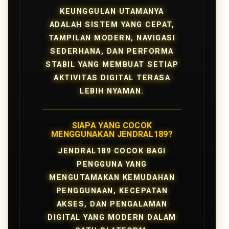
KEUNGGULAN UTAMANYA
ADALAH SISTEM YANG CEPAT,
TAMPILAN MODERN, NAVIGASI
SEDERHANA, DAN PERFORMA
STABIL YANG MEMBUAT SETIAP
AKTIVITAS DIGITAL TERASA
LEBIH NYAMAN.
SIAPA YANG COCOK
MENGGUNAKAN JENDRAL189?
JENDRAL189 COCOK BAGI
PENGGUNA YANG
MENGUTAMAKAN KEMUDAHAN
PENGGUNAAN, KECEPATAN
AKSES, DAN PENGALAMAN
DIGITAL YANG MODERN DALAM