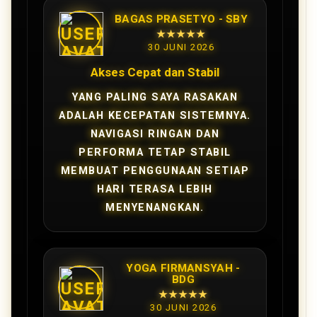
BAGAS PRASETYO - SBY
★★★★★
30 JUNI 2026
Akses Cepat dan Stabil
YANG PALING SAYA RASAKAN
ADALAH KECEPATAN SISTEMNYA.
NAVIGASI RINGAN DAN
PERFORMA TETAP STABIL
MEMBUAT PENGGUNAAN SETIAP
HARI TERASA LEBIH
MENYENANGKAN.
YOGA FIRMANSYAH -
BDG
★★★★★
30 JUNI 2026